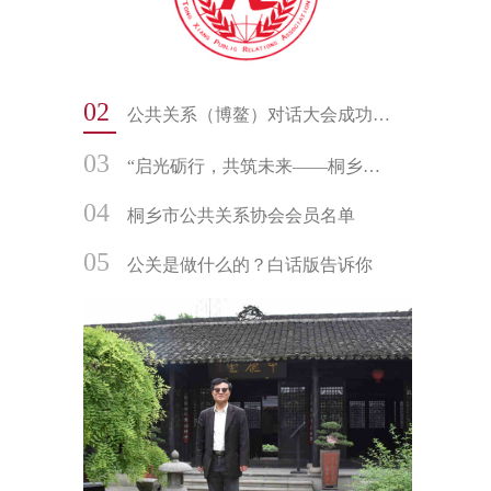
02
公共关系（博鳌）对话大会成功举办
03
“启光砺行，共筑未来——桐乡市公共关系协会书画社迎新年走进振东中学文化交流活动”
04
桐乡市公共关系协会会员名单
05
公关是做什么的？白话版告诉你