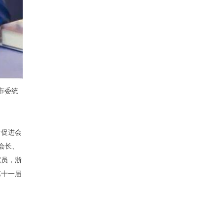
市
委统
合促进会
会长、
究员，浙
第十一届